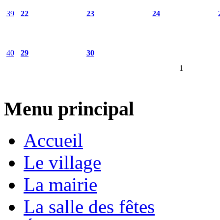
39
22
23
24
40
29
30
1
Menu principal
Accueil
Le village
La mairie
La salle des fêtes